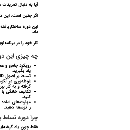
آیا به دنبال تمرینات
اگر چنین است، این دو
این دوره ساختاریافته
داد.
کار خود را در برنامه‌
چه چیزی این دور
رویکرد جامع و عم
یاد بگیرید.
تسلط بر اصول SOLID:
غوطه‌وری در الگو
گرفته و به کار ببر
تکالیف خانگی با را
کنید.
مهارت‌های آماده 
را توسعه دهید.
چرا دوره تسلط ب
فقط چون یاد گرفته‌ا