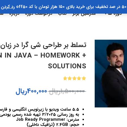
50 در صد تخفیف برای خرید بالای ۱۵۰ هزار تومان با کد off50
رد کردن
دوره ها
مدرسین برتر
کتاب
درخواست دوره
درباره
سب
N IN JAVA – HOMEWORK +
SOLUTIONS
1
امتیازدهی
1,500,000
ریال
400,000
ریال
5.00
از 5
در
امتیازدهی
مشتری
5.5 ساعت ویدیو با زیرنویس انگلیسی و فارسی و کیفیت 1080
به روز رسانی 3/2025 تهیه شده رسمی یودمی ایران
مدرس: Job Ready Programmer
حجم: 2.4GB (ترافیک داخلی)