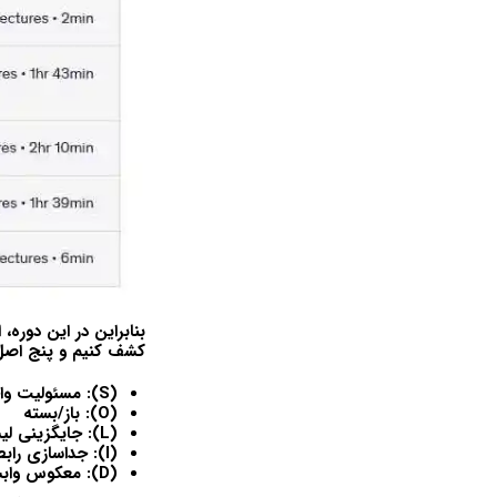
بنابراین در این دوره، 
کشف کنیم و پنج اصل
(S)
: مسئولیت وا
(O)
: باز/بسته
(L)
: جایگزینی ل
(I)
: جداسازی رابط
(D)
: معکوس واب