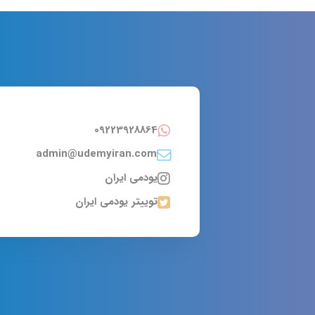
09223928864
admin@udemyiran.com
یودمی ایران
توییتر یودمی ایران