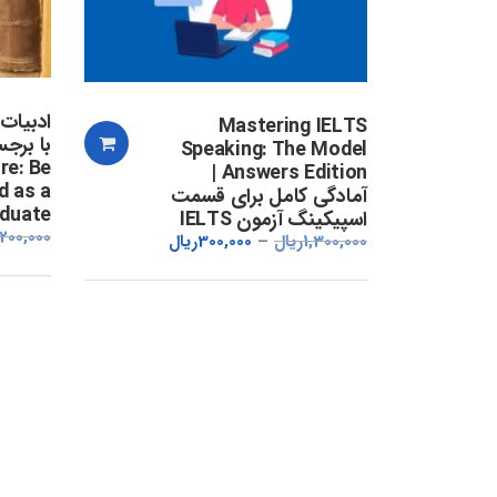
ادبیات
Mastering IELTS
با برجس
Speaking: The Model
re: Be
Answers Edition |
d as a
آمادگی کامل برای قسمت
aduate
اسپیکینگ آزمون IELTS
,200,000
1,300,000
ریال
300,000
ریال