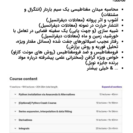
محاسبه میدان مغناطیسی یک سیم باردار (انتگرال و
مشتقات)
آشوب و اثر پروانه (معادلات دیفرانسیل)
انتشار حرارت در نمونه (معادلات دیفرانسیل)
شبیه سازی (و جهت یابی) یک سفینه فضایی در تعامل با
خورشید، زمین و ماه (معادلات دیفرانسیل)
رفتار عجیب اسیلاتورهای جفت شده (مسائل مقدار ویژه،
تحلیل فوریه و روش برازش)
فرومغناطیس و ضد فرومغناطیس (روش های مونت کارلو)
خواص ویژه گرافن (سخنرانی علمی پیشرفته درباره مواد
برنده جایزه نوبل)
… & خیلی بیشتر