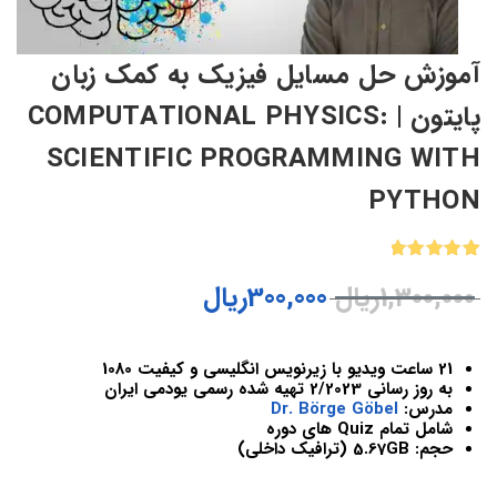
آموزش حل مسایل فیزیک به کمک زبان
پایتون | COMPUTATIONAL PHYSICS:
SCIENTIFIC PROGRAMMING WITH
PYTHON
1
امتیازدهی
1,300,000
ریال
300,000
ریال
5.00
از 5
در
امتیازدهی
مشتری
21 ساعت ویدیو با زیرنویس انگلیسی و کیفیت 1080
به روز رسانی 2/2023 تهیه شده رسمی یودمی ایران
مدرس:
Dr. Börge Göbel
شامل تمام Quiz های دوره
حجم: 5.67GB (ترافیک داخلی)