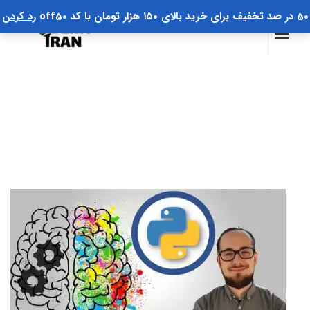
50 در صد تخفیف برای خرید بالای ۱۵۰ هزار تومان با کد off50
رد کردن