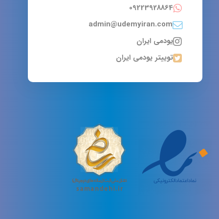
09223928864
admin@udemyiran.com
یودمی ایران
توییتر یودمی ایران