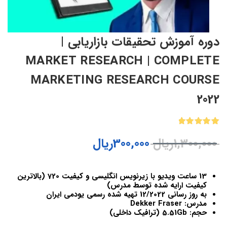
دوره آموزش تحقیقات بازاریابی |
MARKET RESEARCH | COMPLETE
MARKETING RESEARCH COURSE
2022
1
امتیازدهی
1,300,000
ریال
300,000
ریال
5.00
از 5
در
امتیازدهی
مشتری
13 ساعت ویدیو با زیرنویس انگلیسی و کیفیت 720 (بالاترین
کیفیت ارایه شده توسط مدرس)
به روز رسانی 12/2022 تهیه شده رسمی یودمی ایران
مدرس: Dekker Fraser
حجم: 5.51Gb (ترافیک داخلی)