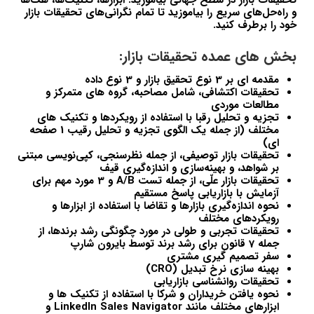
تحقیقات بازار در سطح جهانی بیاموزید. ابزارها، تکنیک‌ها، هک‌ها
و راه‌حل‌های سریع را بیاموزید تا تمام نگرانی‌های تحقیقات بازار
خود را برطرف کنید.
بخش های عمده تحقیقات بازار:
مقدمه ای بر 3 نوع تحقیق بازار و 3 نوع داده
تحقیقات اکتشافی، شامل مصاحبه، گروه های متمرکز و
مطالعات موردی
تجزیه و تحلیل رقبا با استفاده از رویکردها و تکنیک های
مختلف (از جمله یک الگوی تجزیه و تحلیل رقیب 1 صفحه
ای)
تحقیقات بازار توصیفی، از جمله نظرسنجی، کپی‌نویسی مبتنی
بر شواهد، و بهینه‌سازی و اندازه‌گیری قیف
تحقیقات بازار علّی، از جمله تست A/B و 3 مورد مهم برای
آزمایش با بازاریابی پاسخ مستقیم
نحوه اندازه‌گیری بازارها و تقاضا با استفاده از ابزارها و
رویکردهای مختلف
تحقیقات تجربی و طولی در مورد چگونگی رشد برندها، از
جمله 7 قانون برای رشد برند توسط بایرون شارپ
سفر تصمیم گیری مشتری
بهینه سازی نرخ تبدیل (CRO)
تحقیقات روانشناسی بازاریابی
نحوه یافتن خریداران و شرکا با استفاده از تکنیک ها و
ابزارهای مختلف مانند LinkedIn Sales Navigator و