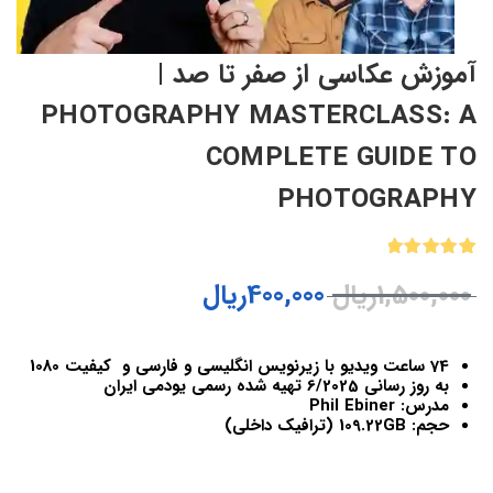
آموزش عکاسی از صفر تا صد |
PHOTOGRAPHY MASTERCLASS: A
COMPLETE GUIDE TO
PHOTOGRAPHY
1
امتیازدهی
1,500,000
ریال
400,000
ریال
5.00
از 5
در
امتیازدهی
مشتری
74 ساعت ویدیو با زیرنویس انگلیسی و فارسی و کیفیت 1080
به روز رسانی 6/2025 تهیه شده رسمی یودمی ایران
مدرس: Phil Ebiner
حجم: 109.22GB (ترافیک داخلی)