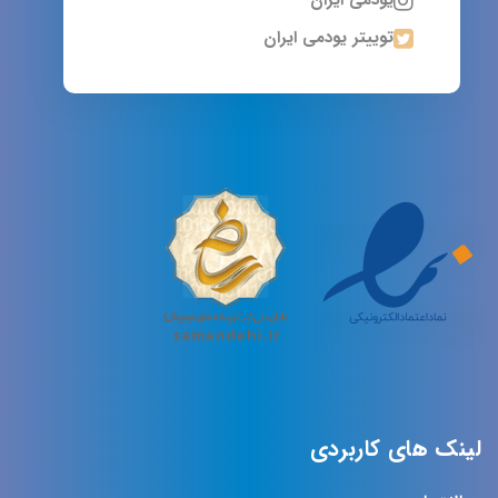
یودمی ایران
توییتر یودمی ایران
لینک های کاربردی