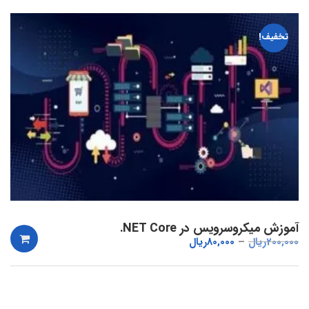
تخفیف!
آموزش میکروسرویس در NET Core.
200,000
ریال
80,000
ریال