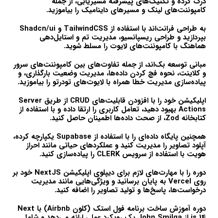
درک کرده و تکنیک‌های پیشرفته مسیریابی، از جمله
کامپوننت‌های لینک و مسیرهای داینامیک را بیاموزید.
به طراحی فرانت‌اند با استفاده از TailwindCSS و Shadcn/ui
بپردازید و طراحی ریسپانسیو، مدیریت تم و استایل‌دهی
هماهنگ با کامپوننت‌های لایوت را مسلط شوید.
مبانی توسعه بک‌اند، از جمله تفاوت‌های بین کامپوننت‌های سرور
و کلاینت، نحوه فچ کردن داده‌ها، مدیریت وضعیت بارگذاری، و
پیاده‌سازی مدیریت خطا همراه با لایوت‌های تودرتو را بیاموزید.
اپلیکیشن خود را با افزودن قابلیت‌های CRUD از طریق Server
Actions بهبود دهید، تعامل کاربری را ارتقا داده و با استفاده از
کتابخانه Zod، از صحت داده‌ها اطمینان حاصل کنید.
همچنین پایگاه داده‌ای را با استفاده از Supabase یکپارچه کرده،
آپلود تصاویر را مدیریت کنید و عملکردهای حیاتی مانند احراز
هویت با استفاده از سرویس CLERK را پیاده‌سازی کنید.
دوره را با مهارت‌های لازم برای دیپلوی اپلیکیشن NextJS خود بر
روی Vercel به پایان برسانید و ویژگی‌هایی مانند مدیریت
درخواست‌ها، پاسخ‌ها و تولید تصاویر را اضافه کنید.
دوره آموزش ساخت برنامه فول استک (کلون Airbnb) با Next
js 14 از John Smilga یک رویکرد عملی ارائه می‌دهد و شامل