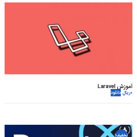
آموزش Laravel
0
ریال
دانلود
تخفیف!