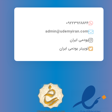
09223928864
admin@udemyiran.com
یودمی ایران
توییتر یودمی ایران