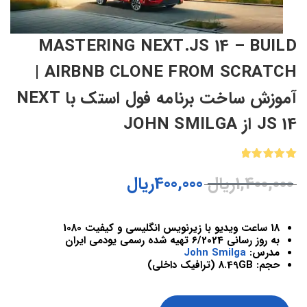
MASTERING NEXT.JS 14 – BUILD
AIRBNB CLONE FROM SCRATCH |
آموزش ساخت برنامه فول استک با NEXT
JS 14 از JOHN SMILGA
1
امتیازدهی
1,400,000
ریال
400,000
ریال
5.00
از 5
در
امتیازدهی
مشتری
18 ساعت ویدیو با زیرنویس انگلیسی و کیفیت 1080
به روز رسانی 6/2024 تهیه شده رسمی یودمی ایران
مدرس:
John Smilga
حجم: 8.49GB (ترافیک داخلی)