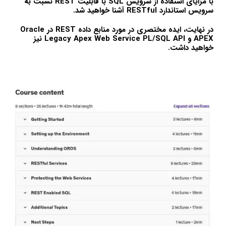
با مزایای استفاده از سرویس SQL با قابلیت REST نسبت به
سرویس استاندارد RESTful آشنا خواهید شد.
در نهایت، ایده مختصری در مورد منابع داده REST در Oracle
APEX و Legacy Apex Web Service PL/SQL API نیز
خواهید داشت.