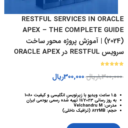
RESTFUL SERVICES IN ORACLE
APEX – THE COMPLETE GUIDE
(2024) | آموزش پروژه محور ساخت
سرویس RESTFUL در ORACLE APEX
1
امتیازدهی
1,300,000
ریال
300,000
ریال
5.00
از 5
در
امتیازدهی
مشتری
1.5 ساعت ویدیو با زیرنویس انگلیسی و کیفیت 1080
به روز رسانی 11/2023 تهیه شده رسمی یودمی ایران
مدرس: Velchandru M
حجم: 822MB (ترافیک داخلی)