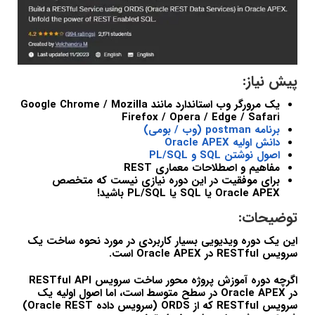
پیش نیاز:
یک مرورگر وب استاندارد مانند Google Chrome / Mozilla
Firefox / Opera / Edge / Safari
برنامه postman (وب / بومی)
دانش اولیه Oracle APEX
اصول نوشتن SQL و PL/SQL
مفاهیم و اصطلاحات معماری REST
برای موفقیت در این دوره نیازی نیست که متخصص
Oracle APEX یا SQL یا PL/SQL باشید!
توضیحات:
این یک دوره ویدیویی بسیار کاربردی در مورد نحوه ساخت یک
سرویس RESTful در Oracle APEX است.
اگرچه دوره آموزش پروژه محور ساخت سرویس RESTful API
در Oracle APEX در سطح متوسط است، اما اصول اولیه یک
سرویس RESTful که از ORDS (سرویس داده Oracle REST)