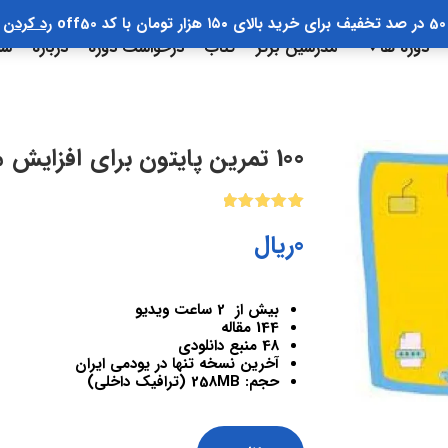
50 در صد تخفیف برای خرید بالای ۱۵۰ هزار تومان با کد off50
رد کردن
دوره ها
مدرسین برتر
کتاب
درخواست دوره
درباره
سب
100 تمرین پایتون برای افزایش مهارت
3
امتیازدهی
0
ریال
5.00
از 5
در
امتیازدهی
مشتری
بیش از 2 ساعت ویدیو
144 مقاله
48 منبع دانلودی
آخرین نسخه تنها در یودمی ایران
حجم: 258MB (ترافیک داخلی)