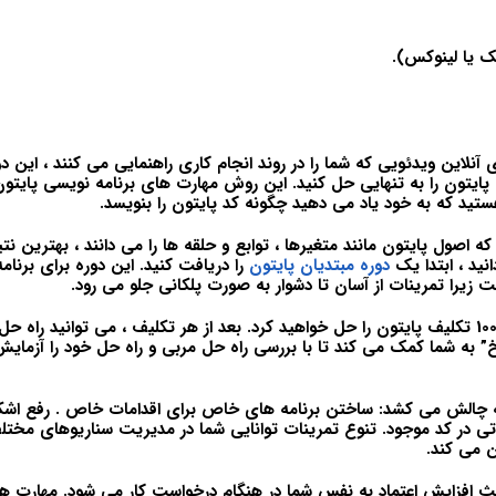
مک یا لینوکس).
آنلاین ویدئویی که شما را در روند انجام کاری راهنمایی می کنند ، این د
تلف پایتون را به تنهایی حل کنید. این روش مهارت های برنامه نویسی پایتون
ید که به خود یاد می دهید چگونه کد پایتون را بنویسد.
ه اصول پایتون مانند متغیرها ، توابع و حلقه ها را می دانند ، بهترین نتی
نید ، ابتدا یک
دوره مبتدیان پایتون
را دریافت کنید. این دوره برای برنامه
 زیرا تمرینات از آسان تا دشوار به صورت پلکانی جلو می رود.
با پیشرفت در دوره ، 100 تکلیف پایتون را حل خواهید کرد. بعد از هر تکلیف ، می توانید را
سخ” به شما کمک می کند تا با بررسی راه حل مربی و راه حل خود را آزمای
را به چالش می کشد: ساختن برنامه های خاص برای اقدامات خاص . رفع اشکا
تی در کد موجود. تنوع تمرینات توانایی شما در مدیریت سناریوهای مختل
ن می کند.
ث افزایش اعتماد به نفس شما در هنگام درخواست کار می شود. مهارت ها