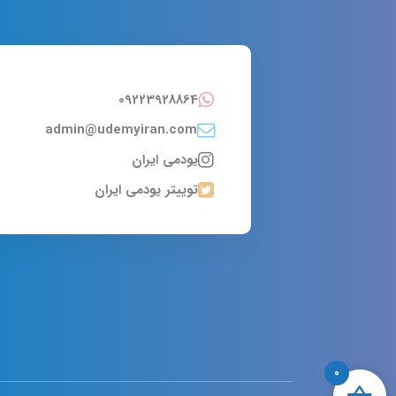
09223928864
admin@udemyiran.com
یودمی ایران
توییتر یودمی ایران
0