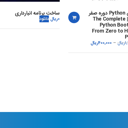
آموزش Python دوره صفر
ساخت برنامه انبارداری
تا صد | The Complete
0
ریال
دانلود
Python Boo
From Zero to H
P
1
ریال
400,000
ریال