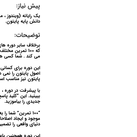
پیش نیاز:
یک رایانه (ویندوز ، 
دانش پایه پایتون.
توضیحات:
برخلاف سایر دوره های 
که 100 تمرین مخ
می کند . شما کسی هست
این دوره برای کسانی ک
اصول پایتون را نمی دا
پایتون نیز مناسب است
ببینید. این “کلید پا
جدیدی را بیاموزید.
“100 تمرین” شما 
موجود و ایجاد اصلاحا
دنیای واقعی را تضمی
این دوره همچنین باع