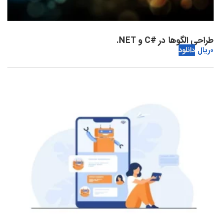
طراحی الگوها در #C و NET.
0
ریال
دانلود