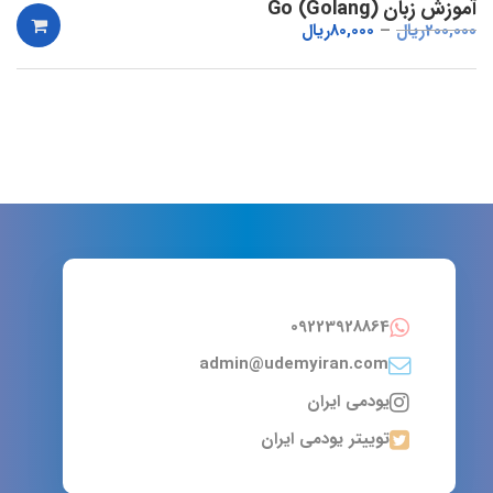
آموزش زبان Go (Golang)
200,000
ریال
80,000
ریال
09223928864
admin@udemyiran.com
یودمی ایران
توییتر یودمی ایران