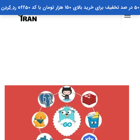
50 در صد تخفیف برای خرید بالای ۱۵۰ هزار تومان با کد off50
رد کردن