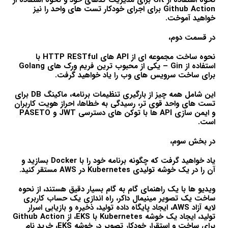
نحوه استفاده از Git برای مدیریت کدهای خود و نحوه استفاده از
Github Action برای اجرای خودکار تست های واحد را نیز
خواهید آموخت.
در قسمت دوم،
نحوه ساخت مجموعه ای از API های HTTP RESTful با
استفاده از Gin – یکی از محبوب ترین فریم ورک های Golang
برای ساخت سرویس های وب را یاد خواهید گرفت.
این شامل همه چیز از بارگیری تنظیمات برنامه، ماکینگ DB برای
تست های واحد قوی تر، رسیدگی به خطاها، احراز هویت کاربران
و ایمن سازی API ها با توکن های دسترسی JWT و PASETO
است.
در بخش سوم،
یاد خواهید گرفت که چگونه برنامه خود را با Docker بسازید و
آن را در یک خوشه تولیدی Kubernetes در AWS مستقر کنید.
ویدیو ها با یک راهنمای گام به گام بسیار دقیق هستند، از نحوه
ساخت یک تصویر مینیمال داکر، راه اندازی یک حساب کاربری
لایه آزاد AWS، ایجاد پایگاه داده تولید، ذخیره و بازیابی اسرار
تولید، ایجاد یک خوشه Kubernetes با EKS، از Github Action
برای ساخت و استقرار خودکار تصویر در خوشه EKS، خرید نام