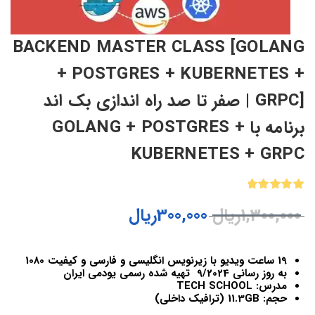
BACKEND MASTER CLASS [GOLANG
+ POSTGRES + KUBERNETES +
GRPC] | صفر تا صد راه اندازی بک اند
برنامه با GOLANG + POSTGRES +
KUBERNETES + GRPC
2
امتیازدهی
1,300,000
ریال
300,000
ریال
5.00
از 5
در
امتیازدهی
مشتری
19 ساعت ویدیو با زیرنویس انگلیسی و فارسی و کیفیت 1080
به روز رسانی 9/2024 تهیه شده رسمی یودمی ایران
مدرس: TECH SCHOOL
حجم: 11.3GB (ترافیک داخلی)