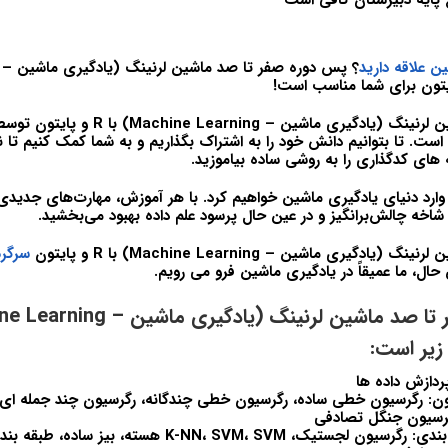
پایه دبیرستان کافی است
 علاقه دارید
دوره صفر تا صد ماشین لرنینگ (یادگیری ماشین – 
ت. تا بتوانیم دانش خود را به اشتراک بگذاریم و به شما کمک کنیم تا 
ه های کدگذاری را به روشی ساده بیاموزید.
 وارد دنیای یادگیری ماشین خواهیم کرد. با هر آموزش، مهارت‌های جدیدی
 شاخه چالش‌برانگیز و در عین حال پرسود علم داده بهبود می‌بخشید.
گیری ماشین – Machine Learning) با R و پایتون
سرگرم
حال، ما عمیقاً در یادگیری ماشین فرو می رویم.
زیر است:
رسیون جنگل تصادفی
بخش 3 – طبقه بندی: رگرسیون لجستیک، K-NN، SVM، SVM هست