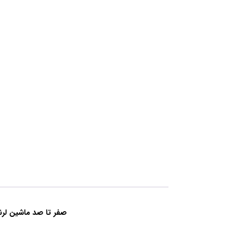
صفر تا صد ماشین لرنینگ (یادگیری م