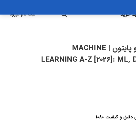
د خرید
ثبت نام
/
ورود
صفر تا صد ماشین لرنینگ با R و پایتون | MACHINE
LEARNING A-Z [2026]: ML,