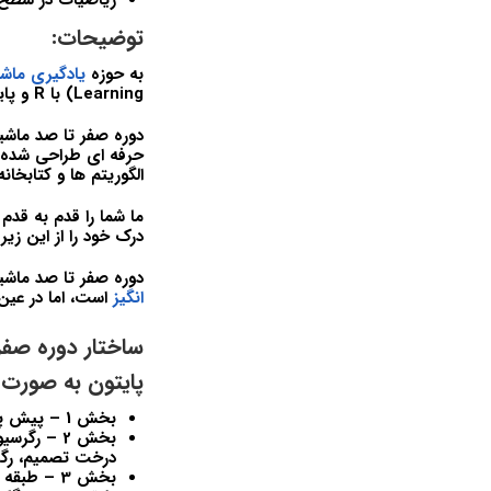
ریاضیات در سطح 
توضیحات:
به حوزه
یادگیری ماشین
Learning) با R و پایتون برای شما مناسب است!
حرفه ای طراحی شده اس
الگوریتم ها و کتابخان
ما شما را قدم به قدم
درک خود را از این زیر
دوره صفر تا صد ماشین لرنینگ (یاد
انگیز
است، اما در عین 
پایتون به صورت 
بخش 1 – پیش پردازش داده ها
درخت تصمیم، رگ