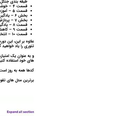
طبقه بندی جنگل
قسمت 4 – خوشه بندی: K-Means، خوشه بندی سلسله مراتبی
قسمت 5 – آموزش قوانین انجمن: Apriori، Eclat
بخش 6 – یادگیری تقویتی: حد بالای اطمینان، نمونه گیری تامپسون
بخش 7 – پردازش زبان طبیعی: مدل و الگوریتم‌های مجموعه کلمات برای NLP
قسمت 8 – یادگیری عمیق: شبکه های عصبی مصنوعی، شبکه های عصبی کانولوشن
قسمت 9 – کاهش ابعاد: PCA، LDA، هسته PCA
قسمت 10 – انتخاب و تقویت مدل: اعتبارسنجی متقاطع k-fold، تنظیم پارامتر، جستجوی شبکه، XGBoost
علاوه بر این، این دور
تئوری را یاد خواهید
های خود استفاده کنید
کدها همه به روز است
برترین مدل های تقویت کننده گرا