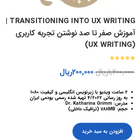
TRANSITIONING INTO UX WRITING |
آموزش صفر تا صد نوشتن تجربه کاربری
(UX WRITING)
1
امتیازدهی
1,200,000
ریال
200,000
ریال
5.00
از 5
در
امتیازدهی
مشتری
2 ساعت ویدیو با زیرنویس انگلیسی و کیفیت 1080
به روز رسانی 4/2022 تهیه شده رسمی یودمی ایران
مدرس: Dr. Katharina Grimm
حجم: 788MB (ترافیک داخلی)
افزودن به سبد خرید