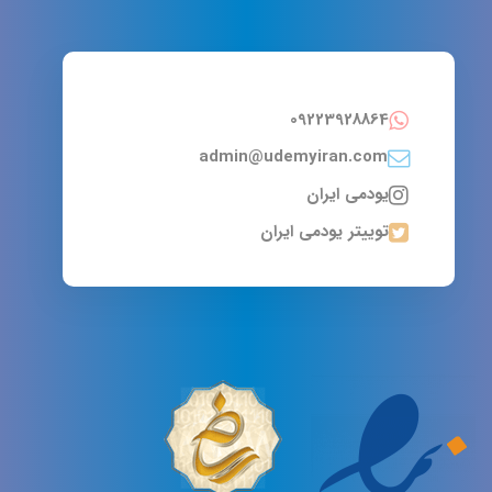
09223928864
admin@udemyiran.com
یودمی ایران
توییتر یودمی ایران