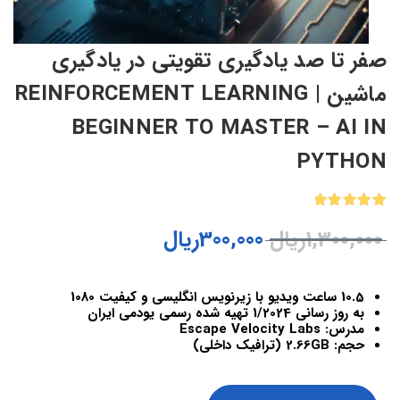
صفر تا صد یادگیری تقویتی در یادگیری
ماشین | REINFORCEMENT LEARNING
BEGINNER TO MASTER – AI IN
PYTHON
1
امتیازدهی
1,300,000
ریال
300,000
ریال
5.00
از 5
در
امتیازدهی
مشتری
10.5 ساعت ویدیو با زیرنویس انگلیسی و کیفیت 1080
به روز رسانی 1/2024 تهیه شده رسمی یودمی ایران
مدرس: Escape Velocity Labs
حجم: 2.66GB (ترافیک داخلی)