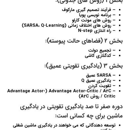
بخش 1 (روش های جدولی):
– فرآیند تصمیم گیری مارکوف
– برنامه نویسی پویا
– روش های مونت کارلو
– روش های اختلاف زمانی (SARSA، Q-Learning)
– راه اندازی N-step
بخش 2 (فضاهای حالت پیوسته):
– تجمیع دولت
– کدگذاری کاشی
بخش 3 (یادگیری تقویتی عمیق):
– SARSA عمیق
– یادگیری عمیق Q
– تقویت کردن
– Advantage Actor-Critic / A2C (Advantage Actor-
Critic / روش A2C)
دوره صفر تا صد یادگیری تقویتی در یادگیری
ماشین برای چه کسانی است:
توسعه دهندگانی که می خواهند در یادگیری ماشین شغلی