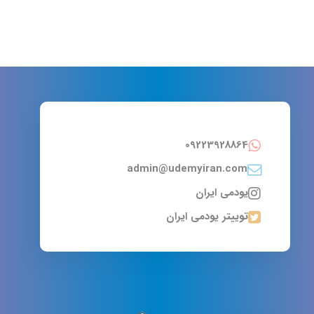
09223928864
admin@udemyiran.com
یودمی ایران
توییتر یودمی ایران