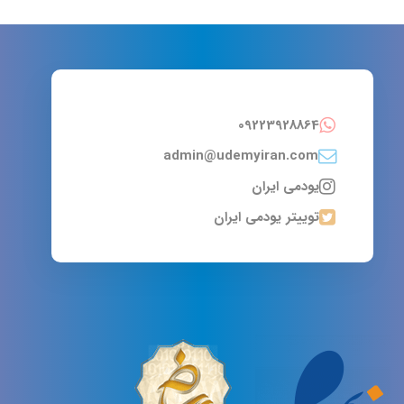
09223928864
admin@udemyiran.com
یودمی ایران
توییتر یودمی ایران