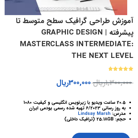
آموزش طراحی گرافیک سطح متوسط تا
پیشرفته | GRAPHIC DESIGN
MASTERCLASS INTERMEDIATE:
THE NEXT LEVEL
1
امتیازدهی
1,300,000
ریال
300,000
ریال
5.00
از 5
در
امتیازدهی
مشتری
20.5 ساعت ویدیو با زیرنویس انگلیسی و کیفیت 1080
به روز رسانی 6/2023 تهیه شده رسمی یودمی ایران
مدرس:
Lindsay Marsh
حجم: 25.18GB (ترافیک داخلی)