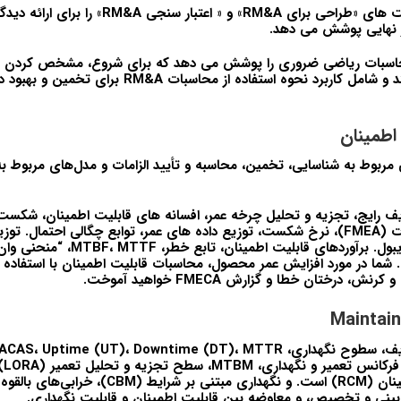
این دوره هر دو فعالیت های «طراحی برای RM&A» و « اعتبار
ر نهایی پوشش می دهد.
اسبات ریاضی ضروری را پوشش می دهد که برای شروع، مشخص کردن و آ
RM&A ضروری هستند و شامل کاربرد نحوه استفاده از محاسبات 
اطمینان
مربوط به شناسایی، تخمین، محاسبه و تأیید الزامات و مدل‌های مربوط به 
ف رایج، تجزیه و تحلیل چرخه عمر، افسانه های قابلیت اطمینان، شک
و تجزیه و تحلیل اثرات (FMEA)، نرخ شکست، توزیع داده های عمر، توابع چگالی احتمال.
آن: DFR، SFR و IFR. شما در مورد افزایش عمر محصول، محاسبات قابلیت اطمینان با استف
 درختان خطا و گزارش FMECA خواهید آموخت.
پیشگ
بینی و تخصیص، و معاوضه بین قابلیت اطمینان و قابلیت نگهداری.