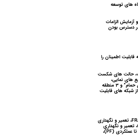
 سنجی RM&A» را برای ارائه دیدگاه های توسعه
زمایش الزامات
RM&A برای تخمین و بهبود در دسترس بودن
قابلیت اطمینان را
ست، حالت های شکست
 توزیع های نمایی،
لگاریتمی، گاوسی و وایبول. برآوردهای قابلیت اطمینان، تابع خطر، MTBF، MTTF، “منحنی وان حمام” و 3 منطقه
اده از شبکه های قابلیت
موضوعات شامل تعاریف، سطوح نگهداری، FRACAS، Uptime (UT)، Downtime (DT)، MTTR، تعمیر و نگهداری
یرانه و اصلاحی، فرکانس تعمیر و نگهداری، MTBM، سطح تجزیه و تحلیل تعمیر (LORA)، تعمیر و نگهداری
متمرکز بر قابلیت اطمینان (RCM) است. و نگهداری مبتنی بر شرایط (CBM)، خرابی‌های بالقوه تا عملکردی (PF)،