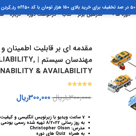
50 در صد تخفیف برای خرید بالای ۱۵۰ هزار تومان با کد off50
رد کردن
دوره ها
مدرسین برتر
کتاب
درخواست دوره
درباره
سب
مقدمه ای بر قابلیت اطمینان و
مهندسان سیستم 
NABILITY & AVAILABILITY
1
امتیازدهی
1,300,000
ریال
300,000
ریال
5.00
از 5
در
امتیازدهی
مشتری
7 ساعت ویدیو با زیرنویس انگلیسی و کیفیت 1080
به روز رسانی 8/2022 تهیه شده رسمی یودمی ایران
مدرس: Christopher Olson
به همراه Quiz های دوره