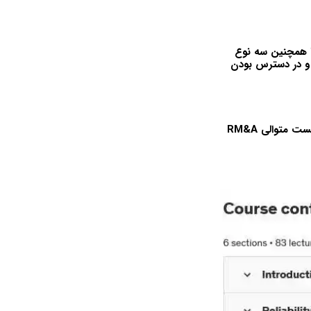
یم. ما همچنین سه نوع
رسی را پوشش می‌دهیم: دسترسی به دست آمده (Aa)، در دسترس بودن ذاتی (Ai) و در دسترس بودن
موضوعات شامل چالش‌های RM&A، مقادیر شروع RM&A، تست قابلیت اطمینان و نگهداری، تست متوالی RM&A