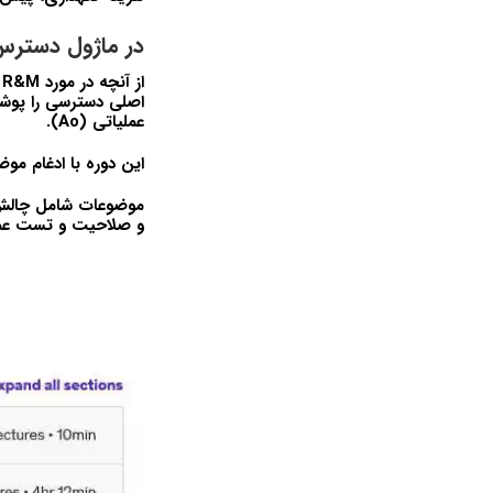
در ماژول دسترس
ا
عملیاتی (Ao).
این دوره با ادغام موضوعات RM&A در یک تصویر کلی نگر ب
و صلاحیت و تست عم