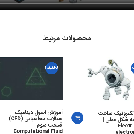
محصولات مرتبط
!
تخفیف!
آموزش اصول دینامیک
الکترونیک ساخت
سیالات محاسباتی (CFD)
به شکل عملی |
قسمت سوم |
Electri
Computational Fluid
electro