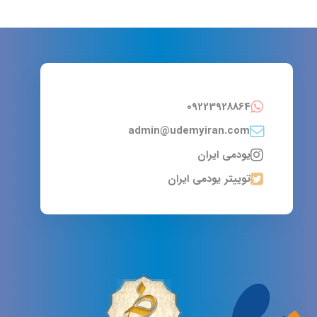
09223928864
admin@udemyiran.com
یودمی ایران
توییتر یودمی ایران