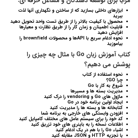
مزایا برای توسعه دهندگان و مشاغل حرفه ای:
ابزارهای داخلی بسازید که از ساختن و نگهداری آنها لذت
ببرید
محصول با کیفیت بالاتر را از طریق تست واحد تحویل دهید
قابلیت اطمینان و زمان کار را از طریق نظارت و معیارها
افزایش دهید
نحوه ادغام سریع با APIها و محصولات brownfield را
بیاموزید
کتاب آموزش زبان Go با مثال چه چیزی را
پوشش می دهیم؟
نحوه استفاده از کتاب
چرا GO؟
شروع به کار با Go
مدیریت بسته ها و مسیرها
ماژول های Go و vendoring را درک کنید
ایجاد اولین برنامه خود در Go
کتابخانه ها و بسته ها را مدیریت کنید
افزودن وابستگی های خارجی به برنامه شما
کد خود را برای سیستم عامل های مختلف کامپایل کنید
اطلاعات نسخه را به باینری های خود تزریق کنید
اشیاء Go را با هم در یک ادغام کنید
با تجزیه HTTP و JSON مقابله کنید