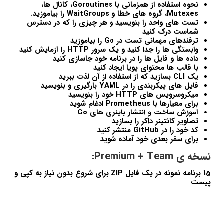
نحوه استفاده از همزمانی با Goroutines، کانال ها،
Mutexes، گروه های خطا و WaitGroups را بیاموزید.
تست های واحد را بنویسید و هر چیزی را که در دسترس
شماست درک کنید
ترفندهای مهمانی تست در Go را بیاموزید
وابستگی ها را جدا کنید و یک سرور HTTP را آزمایش کنید
داده ها و فایل ها را در برنامه خود جاسازی کنید
با قالب ها محتوای پویا ایجاد کنید
یک CLI بسازید که از استفاده از آن لذت ببرید
فایل های پیکربندی را در YAML بارگیری و بنویسید
میکروسرویس های HTTP خود را بنویسید
برای معیارها با Prometheus ادغام شوید
آموزش ساخت و انتشار باینری های Go
تصاویر کانتینر داکر را بسازید
کد خود را در GitHub منتشر کنید
برای سفر بعدی خود آماده شوید
نسخه ی Premium + Team:
15 برنامه نمونه در یک فایل ZIP برای شروع بدون نیاز به کپی و
پیست