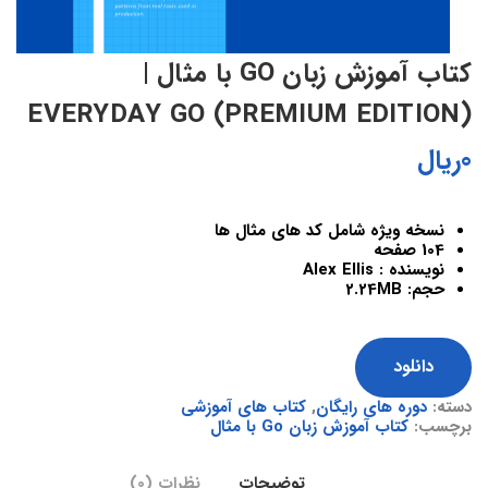
کتاب آموزش زبان GO با مثال |
EVERYDAY GO (PREMIUM EDITION)
0
ریال
نسخه ویژه شامل کد های مثال ها
104 صفحه
نویسنده : Alex Ellis
حجم: 2.24MB
دانلود
دسته:
دوره های رایگان
,
کتاب های آموزشی
برچسب:
کتاب آموزش زبان Go با مثال
توضیحات
نظرات (0)