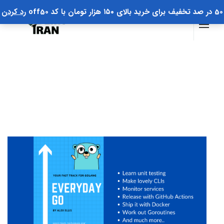
50 در صد تخفیف برای خرید بالای ۱۵۰ هزار تومان با کد off50
رد کردن