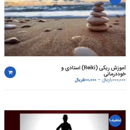
آموزش ریکی (Reiki) استادی و
خوددرمانی
1,000,000
ریال
500,000
ریال
تخفیف!