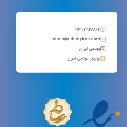
09223928864
admin@udemyiran.com
یودمی ایران
توییتر یودمی ایران