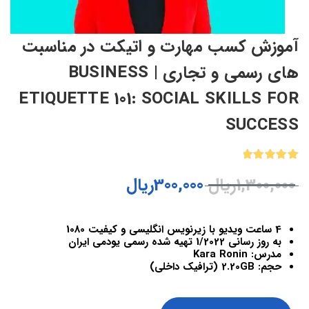
آموزش کسب مهارت و اتیکت در مناسبت
های رسمی و تجاری | BUSINESS
ETIQUETTE 101: SOCIAL SKILLS FOR
SUCCESS
1
امتیازدهی
1,300,000
ریال
300,000
ریال
5.00
از 5
در
امتیازدهی
مشتری
4 ساعت ویدیو با زیرنویس انگلیسی و کیفیت 1080
به روز رسانی 1/2022 تهیه شده رسمی یودمی ایران
مدرس: Kara Ronin
حجم: 2.20GB (ترافیک داخلی)