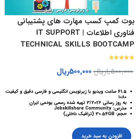
بوت کمپ کسب مهارت های پشتیبانی
فناوری اطلاعات | IT SUPPORT
TECHNICAL SKILLS BOOTCAMP
1
امتیازدهی
1,500,000
ریال
500,000
ریال
5.00
از 5
در
امتیازدهی
مشتری
41.5 ساعت ویدیو با زیرنویس انگلیسی و فارسی دقیق و کیفیت
1080
به روز رسانی 3/2026 تهیه شده رسمی یودمی ایران
مدرس: Jobskillshare Community
حجم: 30.54GB (ترافیک داخلی)
افزودن به سبد خرید