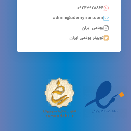
09223928864
admin@udemyiran.com
یودمی ایران
توییتر یودمی ایران