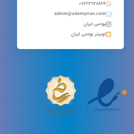
09223928864
admin@udemyiran.com
یودمی ایران
توییتر یودمی ایران