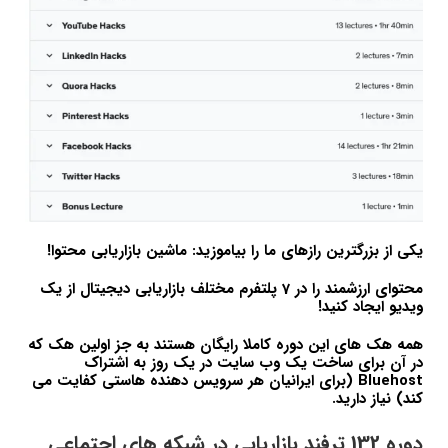
یکی از بزرگترین رازهای ما را بیاموزید: ماشین بازاریابی محتوا!
محتوای ارزشمند را در 7 پلتفرم مختلف بازاریابی دیجیتال از یک
ویدیو ایجاد کنید!
همه هک های این دوره کاملا رایگان هستند به جز اولین هک که
در آن برای ساخت یک وب سایت در یک روز به اشتراک
Bluehost (برای ایرانیان هر سرویس دهنده هاستی کفایت می
کند) نیاز دارید.
دوره 132 ترفند بازاریابی در شبکه های اجتماعی