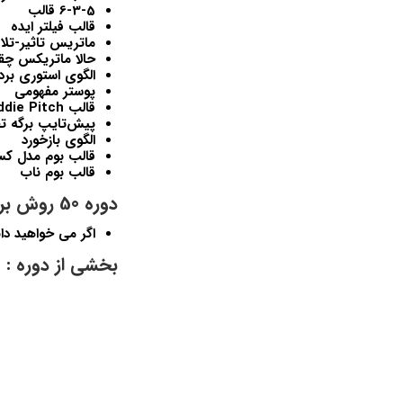
6-3-5 قالب
قالب فیلتر ایده
ماتریس تاثیر-تل
حالا ماتریکس چق
الگوی استوری برد
پوستر مفهومی
قالب Gaddie Pitch
پیش‌تایپ برگه تقلب
الگوی بازخورد
قالب بوم مدل کسب و
قالب بوم ناب
دوره 50 روش برای افزایش مهارت های تفکر و ذهن طراحی برای چه کسانی است:
اگر می خواهید دا
بخشی از دوره :