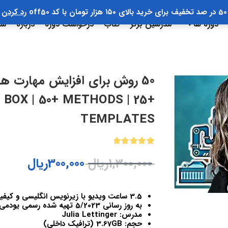
50 در صد تخفیف برای خرید بالای ۱۵۰ هزار تومان با کد off50
رد کردن
دوره ها
مدرسین برتر
کتاب
درخواست دوره
درباره
سب
BOX | 50+ METHODS | 25+
TEMPLATES
1
امتیازدهی
1,300,000
ریال
300,000
ریال
5.00
از 5
در
امتیازدهی
مشتری
3.5 ساعت ویدیو با زیرنویس انگلیسی و کیفیت 720(بالاترین کیفیت ارایه شده)
به روز رسانی 5/2023 تهیه شده رسمی یودمی ایران
مدرس: Julia Lettinger
حجم: 3.67GB (ترافیک داخلی)