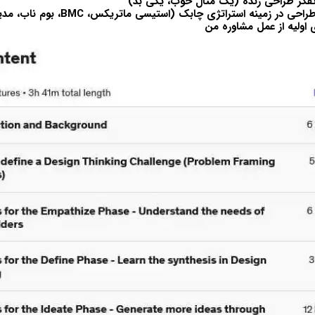
 زمینه استراتژی چابک (استیسی ماتریکس، BMC، بوم ناب، مدیریت پروژه چابک)
اولیه از عمل مشاوره من