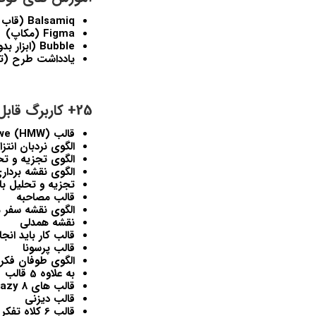
Balsamiq (قاب سیمی)
Figma (مکاپ)
Bubble (ابزار بدون کد برای نمونه های دیجیتال پیشرفته و حداقل محصولات قابل دوام (MVP))
یادداشت طرح (ت
25+ کاربرگ قابل استفاده مجدد شامل (به صورت ppt و pdf) زیر را دانلود کنید:
قالب How-might-we (HMW).
الگوی نردبان انتز
الگوی تجزیه و ت
الگوی نقشه بردار
تجزیه و تحلیل باز
قالب مصاحبه
الگوی نقشه سفر 
نقشه همدلی
قالب کار باید انج
قالب پرسونا
الگوی طوفان فکری
به علاوه 5 قالب
قالب های Crazy 8
قالب دیزنی
قالب 6 کلاه تفکر