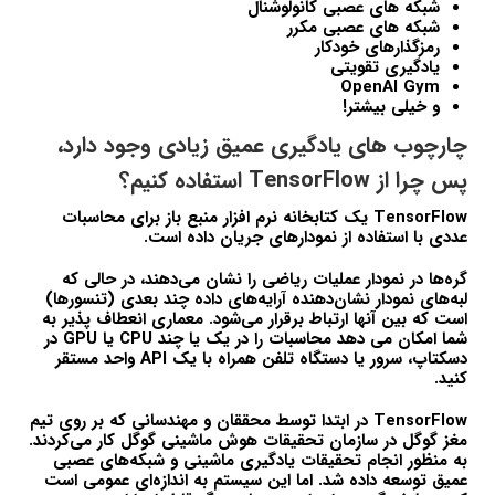
شبکه های عصبی کانولوشنال
شبکه های عصبی مکرر
رمزگذارهای خودکار
یادگیری تقویتی
OpenAI Gym
و خیلی بیشتر!
چارچوب های یادگیری عمیق زیادی وجود دارد،
پس چرا از TensorFlow استفاده کنیم؟
TensorFlow یک کتابخانه نرم افزار منبع باز برای محاسبات
عددی با استفاده از نمودارهای جریان داده است.
گره‌ها در نمودار عملیات ریاضی را نشان می‌دهند، در حالی که
لبه‌های نمودار نشان‌دهنده آرایه‌های داده چند بعدی (تنسورها)
است که بین آنها ارتباط برقرار می‌شود. معماری انعطاف پذیر به
شما امکان می دهد محاسبات را در یک یا چند CPU یا GPU در
دسکتاپ، سرور یا دستگاه تلفن همراه با یک API واحد مستقر
کنید.
TensorFlow در ابتدا توسط محققان و مهندسانی که بر روی تیم
مغز گوگل در سازمان تحقیقات هوش ماشینی گوگل کار می‌کردند.
به منظور انجام تحقیقات یادگیری ماشینی و شبکه‌های عصبی
عمیق توسعه داده شد. اما این سیستم به اندازه‌ای عمومی است