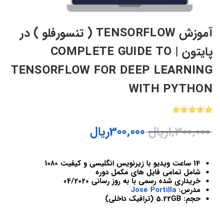
آموزش TENSORFLOW ( تنسورفلو ) در
پایتون | COMPLETE GUIDE TO
TENSORFLOW FOR DEEP LEARNING
WITH PYTHON
1
امتیازدهی
1,300,000
ریال
300,000
ریال
5.00
از 5
در
امتیازدهی
مشتری
14 ساعت ویدیو با زیرنویس انگلیسی و کیفیت 1080
شامل تمامی فایل های مکمل دوره
خریداری شده رسمی با به روز رسانی 04/2020
مدرس:
Jose Portilla
حجم: 5.22GB (ترافیک داخلی)