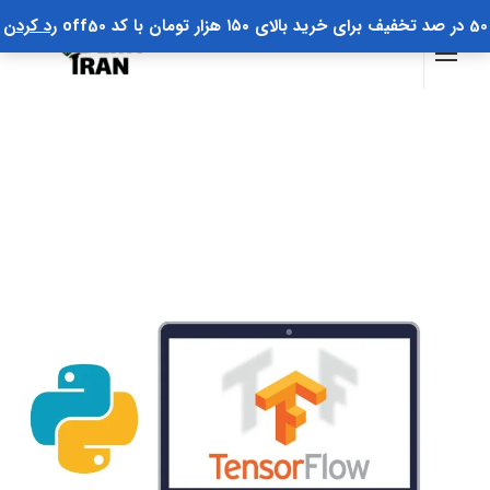
50 در صد تخفیف برای خرید بالای ۱۵۰ هزار تومان با کد off50
رد کردن