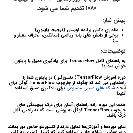
1080 تقدیم شما می شود.
پیش نیاز:
مقداری دانش برنامه نویسی (ترجیحا پایتون)
برخی از دانش های پایه ریاضی (میانگین، انحراف معیار و
…)
توضیحات:
به راهنمای کامل TensorFlow برای یادگیری عمیق با پایتون
خوش آمدید!
دوره آموزش TensorFlow( تنسورفلو ) در پایتون شما را
راهنمایی می کند که چگونه از چارچوب TensorFlow گوگل برای
ایجاد
شبکه های عصبی مصنوعی
برای یادگیری عمیق استفاده
کنید!
هدف این دوره ارائه راهنمای آسان برای درک پیچیدگی های
چارچوب TensorFlow گوگل به روشی است که به راحتی قابل
درک باشد.
سایر دوره‌ها و آموزش‌ها تمایل دارند از تنسورفلو خالص دور بمانند
و در عوض از شاخه هایی استفاده کنند که کنترل کمتری به کاربر