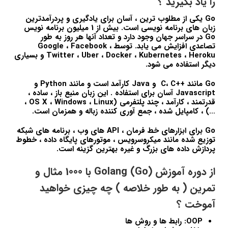
را یاد بگیرید ؟
Go یکی از مطلوب ترین ، آسان برای یادگیری و پردرآمدترین
زبان های برنامه نویسی است. بیش از 1 میلیون برنامه نویس
Go در سراسر جهان وجود دارد و تعداد آنها هر روز به طور
تصاعدی افزایش می یابد. توسط Google ، Facebook ،
Twitter ، Uber ، Docker ، Kubernetes ، Heroku و بسیاری
دیگر استفاده می شود.
Go مانند ++C، C و Java کارآمد است و مانند Python و
Javascript آسان برای استفاده . این زبان منبع باز ، ساده ،
قدرتمند ، کارآمد ، چند پلتفرمی (OS X ، Windows ، Linux ،
…) ، کامپایل شده ، جمع آوری کننده زباله و همزمان است.
Go برای ابزارهای خط فرمان ، API های وب ، برنامه های شبکه
توزیع شده مانند میکروسرویس ، موتورهای پایگاه داده ، خطوط
پردازش داده های بزرگ و غیره بهترین گزینه است.
از دوره آموزش (Golang (Go با 1000 مثال و
تمرین ( به طور خلاصه ) چه چیزی خواهید
آموخت ؟
OOP: رابط ها و روش ها