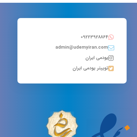
09223928864
admin@udemyiran.com
یودمی ایران
توییتر یودمی ایران