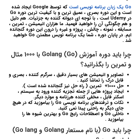
Go یک زبان برنامه نویسی است
که توسط Google ایجاد شده
است و این دوره بصری ، عمیق ترین و با کیفیت ترین دوره Go
در Udemy است ، با توجه ای دیوانه کننده به جزئیات. هم دلیل
و هم چگونگی آن را خواهید فهمید. ما هزاران انیمیشن ، تمرین ،
مسابقه ، نمونه ، چالش ، پروژه و غیره را درون این دوره گنجانده
ایم. در پایان دوره ، شما یک برنامه نویس مطمئن Go خواهید
شد .
چرا باید دوره آموزش (Golang (Go با 1000 مثال
و تمرین را بگذرانید؟
تصاویر و انیمیشن های بسیار دقیق ، سرگرم کننده ، بصری و
قابل درک را تماشا کنید .
حل 1000+ تمرین ( راه حل نیز گنجانده شده است ).
ایجاد پروژه هایی از جمله تجزیه کننده ورود به سیستم ،
اسکنر فایل ، مخفی کننده هرزنامه و موارد دیگر.
نکات و ترفندهای برنامه نویسی Go را بیاموزید که در هیچ
جای دیگر به راحتی پیدا نمی کنید.
داخلی Go و اصطلاحات رایج Go و بهترین شیوه ها را
بیاموزید .
چرا باید Go (با نام مستعار Golang و Go lang)