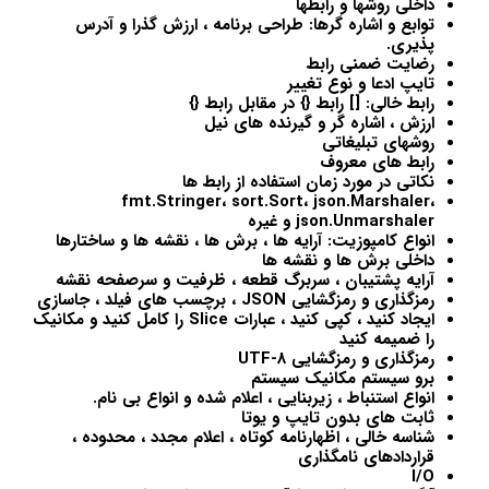
داخلی روشها و رابطها
توابع و اشاره گرها: طراحی برنامه ، ارزش گذرا و آدرس
پذیری.
رضایت ضمنی رابط
تایپ ادعا و نوع تغییر
رابط خالی: [] رابط {} در مقابل رابط {}
ارزش ، اشاره گر و گیرنده های نیل
روشهای تبلیغاتی
رابط های معروف
نکاتی در مورد زمان استفاده از رابط ها
fmt.Stringer، sort.Sort، json.Marshaler،
json.Unmarshaler و غیره
انواع کامپوزیت: آرایه ها ، برش ها ، نقشه ها و ساختارها
داخلی برش ها و نقشه ها
آرایه پشتیبان ، سربرگ قطعه ، ظرفیت و سرصفحه نقشه
رمزگذاری و رمزگشایی JSON ، برچسب های فیلد ، جاسازی
ایجاد کنید ، کپی کنید ، عبارات Slice را کامل کنید و مکانیک
را ضمیمه کنید
رمزگذاری و رمزگشایی UTF-8
برو سیستم مکانیک سیستم
انواع استنباط ، زیربنایی ، اعلام شده و انواع بی نام.
ثابت های بدون تایپ و یوتا
شناسه خالی ، اظهارنامه کوتاه ، اعلام مجدد ، محدوده ،
قراردادهای نامگذاری
I/O