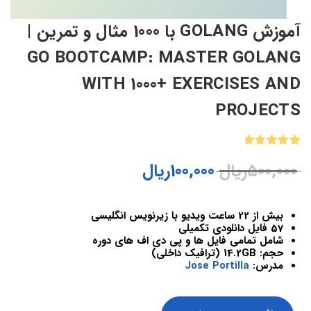
آموزش GOLANG با 1000 مثال و تمرین |
GO BOOTCAMP: MASTER GOLANG
WITH 1000+ EXERCISES AND
PROJECTS
2
امتیازدهی
500,000
ریال
100,000
ریال
5.00
از 5
در
امتیازدهی
مشتری
بیش از 22 ساعت ویدیو با زیرنویس انگلیسی
57 فایل دانلودی تکمیلی
شامل تمامی فایل ها و پی دی اف های دوره
حجم: 14.2GB (ترافیک داخلی)
مدرس:
Jose Portilla