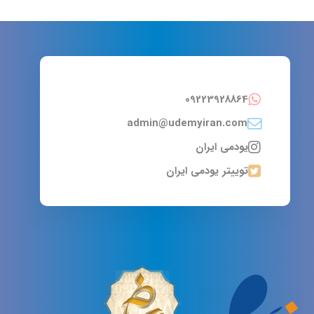
09223928864
admin@udemyiran.com
یودمی ایران
توییتر یودمی ایران