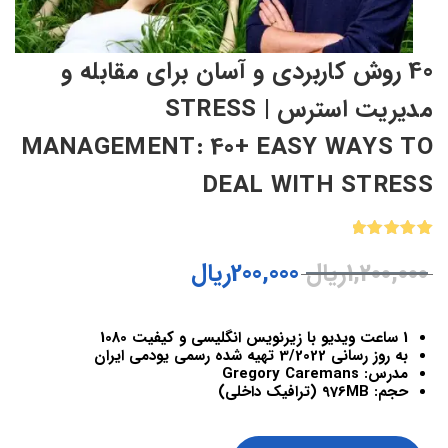
40 روش کاربردی و آسان برای مقابله و
مدیریت استرس | STRESS
MANAGEMENT: 40+ EASY WAYS TO
DEAL WITH STRESS
1
امتیازدهی
1,200,000
ریال
200,000
ریال
5.00
از 5
در
امتیازدهی
مشتری
1 ساعت ویدیو با زیرنویس انگلیسی و کیفیت 1080
به روز رسانی 3/2022 تهیه شده رسمی یودمی ایران
مدرس: Gregory Caremans
حجم: 976MB (ترافیک داخلی)