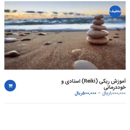
تخفیف!
آموزش ریکی (Reiki) استادی و
خوددرمانی
1,000,000
ریال
500,000
ریال