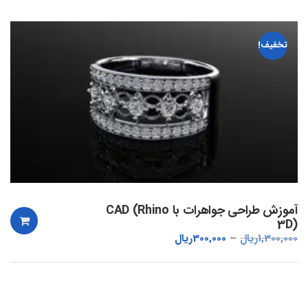
تخفیف!
آموزش طراحی جواهرات با CAD (Rhino
3D)
1,300,000
ریال
300,000
ریال