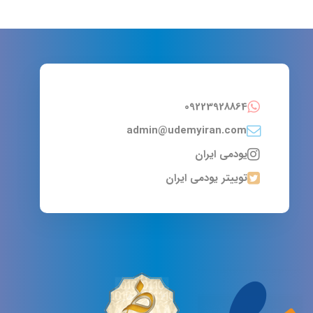
09223928864
admin@udemyiran.com
یودمی ایران
توییتر یودمی ایران