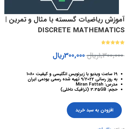
آموزش ریاضیات گسسته با مثال و تمرین |
DISCRETE MATHEMATICS
1
امتیازدهی
1,300,000
ریال
300,000
ریال
5.00
از 5
در
امتیازدهی
مشتری
19 ساعت ویدیو با زیرنویس انگلیسی و کیفیت 1080
به روز رسانی 9/2022 تهیه شده رسمی یودمی ایران
مدرس: Miran Fattah
حجم: 3.35GB (ترافیک داخلی)
افزودن به سبد خرید