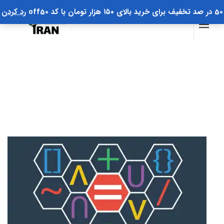
50 در صد تخفیف برای خرید بالای ۱۵۰ هزار تومان با کد off50
رد کردن